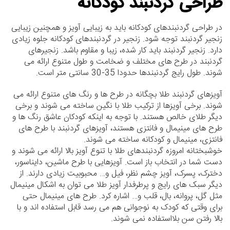
طراحی گردنبند کودکانه
در طراحی گردنبندهای کودکانه باید به زیبایی آویز و همچنین زیبایی
زنجیر گردنبند توجه شود. زنجیر در گردنبندهای کودکانه جلوه زیادی
دارد. زنجیر گردنبند باید کار شده، زیبا و مقاوم باشد. زنجیرهای
گردنبند در طرح های مختلف و ضخامت و طول متنوع ارائه می
شوند. طول رایج گردنبندها حدودا 35-30 سانتی متر است.
آویزهای گردنبند طلا بچگانه در طرح ها و رنگ های متنوع ارائه می
شوند. برخی آویزها از ترکیب طلا با نگین ساخته می شوند و برخی
دیگر طلای خالص هستند. با توجه به اینکه کودکان عاشق رنگ ها و
طرح های مینیمال و فانتزی هستند، آویزهای گردنبند با طرح های
فانتزی، مینیمال و کودکانه ساخته می شوند.
خوشبختانه امروزه گردنبندهای طلا با تنوع آویز بالا ارائه می شوند و
دست شما در انتخاب باز است. آویزهایی با طرح ماشین، دایناسور،
دخترک، پسرک، آویز چشم نظر، فیل و… محبوبیت زیادی دارند. از
دیگر سبک های رایج و پرطرفدار آویز طلا می توان به اشکال مینیمال
مثل گل، پروانه، بال، قلب و… اشاره کرد. طرح های مینیمال حتی
برای وقتی که کودک به نوجوانی هم می رسد قابل استفاده اند و با
بالا رفتن سن بلااستفاده نمی شوند.