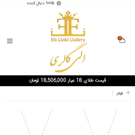
۹۷۸k دنبال کننده
0
قیمت طلای 18 عیار 18,506,000 تومان
فیلتر