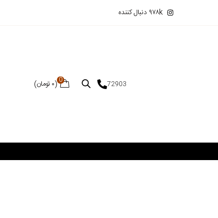
۹۷۸k دنبال کننده
0
(
۰
تومان
)
72903