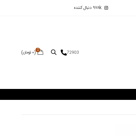
۹۷۸k دنبال کننده
0
(
۰
تومان
)
72903