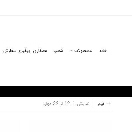
خانه
محصولات
شعب
همکاری
پیگیری سفارش
نمایش
1–
12
از 32
موارد
فیلتر