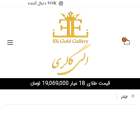
۹۷۸k دنبال کننده
0
قیمت طلای 18 عیار 19,069,000 تومان
فیلتر