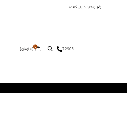
۹۷۸k دنبال کننده
0
(
۰
تومان
)
72903