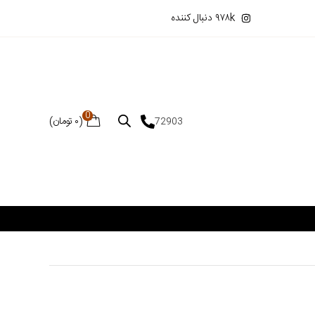
۹۷۸k دنبال کننده
0
(
۰
تومان
)
72903