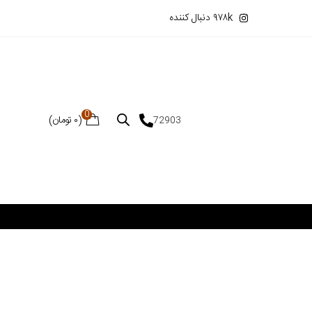
۹۷۸k دنبال کننده
0
(
۰
تومان
)
72903