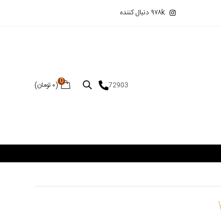
۹۷۸k دنبال کننده
0
(
۰
تومان
)
72903