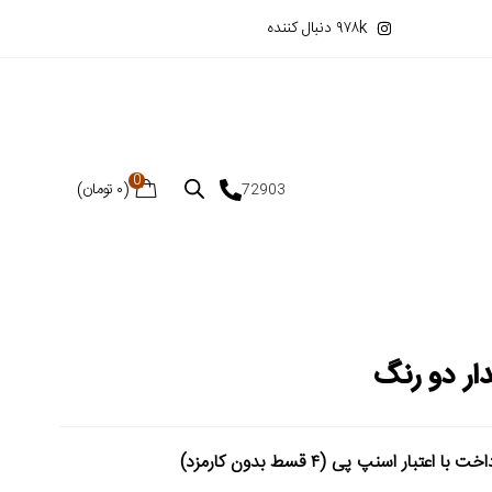
۹۷۸k دنبال کننده
0
(
۰
تومان
)
72903
دار دو رنگ
خت با اعتبار اسنپ پی (۴ قسط بدون کارمزد)