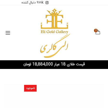
۹۷۸k دنبال کننده
0
قیمت طلای 18 عیار 18,884,000 تومان
ناموجود