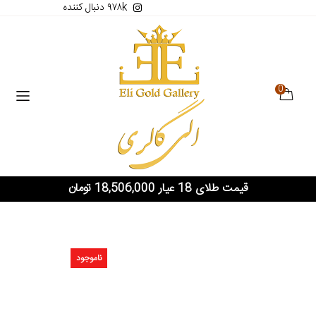
۹۷۸k دنبال کننده
0
قیمت طلای 18 عیار 18,506,000 تومان
ناموجود