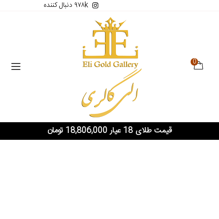
۹۷۸k دنبال کننده
0
قیمت طلای 18 عیار 18,806,000 تومان