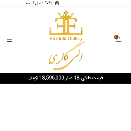
۹۷۸k دنبال کننده
0
قیمت طلای 18 عیار 18,596,000 تومان