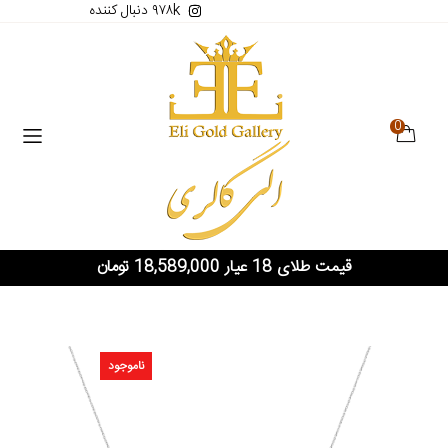
۹۷۸k دنبال کننده
0
قیمت طلای 18 عیار 18,589,000 تومان
ناموجود