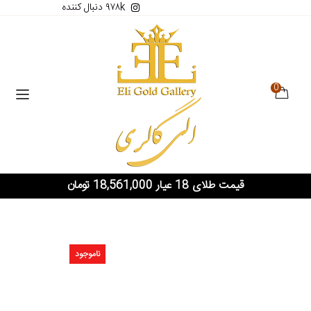
۹۷۸k دنبال کننده
0
قیمت طلای 18 عیار 18,561,000 تومان
ناموجود