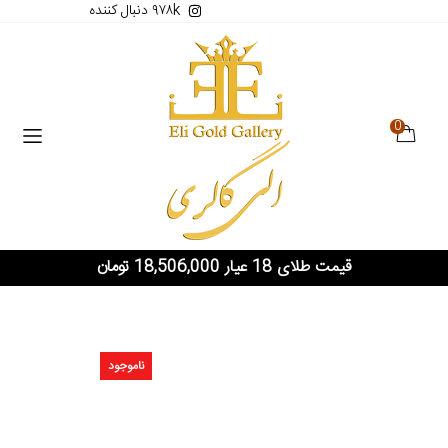
۹۷۸k دنبال کننده
0
قیمت طلای 18 عیار 18,506,000 تومان
ناموجود