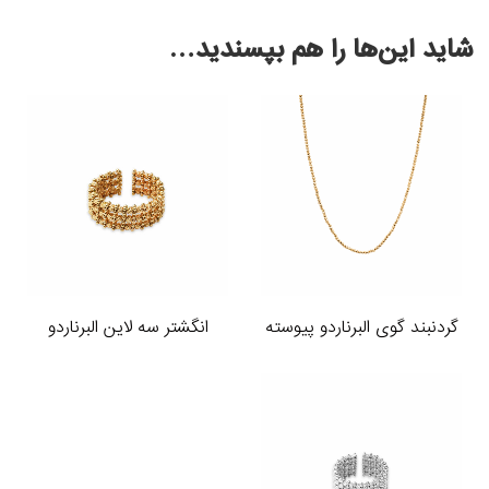
شاید این‌ها را هم بپسندید…
گردنبند گوی البرناردو پیوسته
انگشتر سه لاین البرناردو