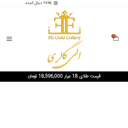
۹۷۸k دنبال کننده
0
قیمت طلای 18 عیار 18,596,000 تومان