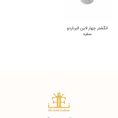
انگشتر چهار لاین البرناردو
سفید