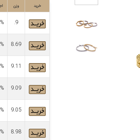
خرید
وزن
اج
4%
9.
4%
8.69
4%
9.11
4%
9.09
4%
9.05
4%
8.98