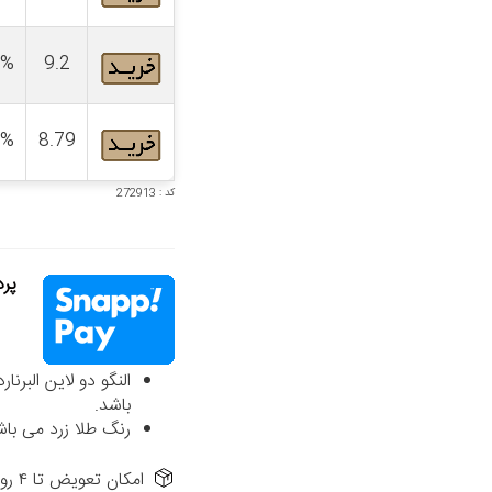
4%
9.2
4%
8.79
کد : 272913
پردا
باشد.
رنگ طلا زرد می باش
امکان تعویض تا ۴ روز از تاریخ فاکتور در شعب حضوری الی گالری