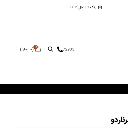
۹۷۸k دنبال کننده
0
(
۰
تومان
)
72903
رناردو