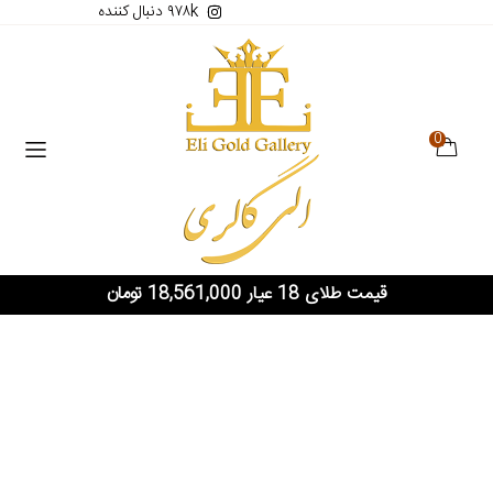
۹۷۸k دنبال کننده
0
قیمت طلای 18 عیار 18,561,000 تومان