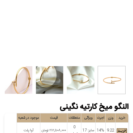
النگو میخ کارتیه نگینی
خرید
وزن
اجرت
ویژگی
متعلقات
قیمت
موجود در شعبه
0
9.22
14%
سایز: 17
۲۱۲,۵۰۸,۰۰۰
تومان
آوا پلت