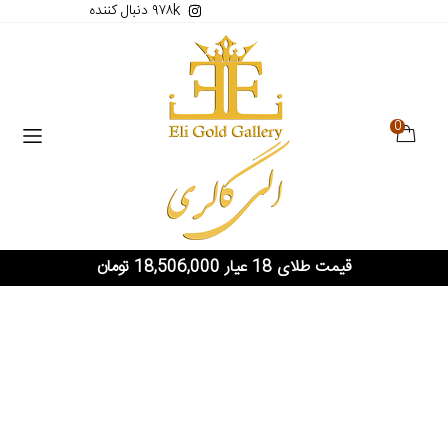
۹۷۸k دنبال کننده
0
قیمت طلای 18 عیار 18,506,000 تومان