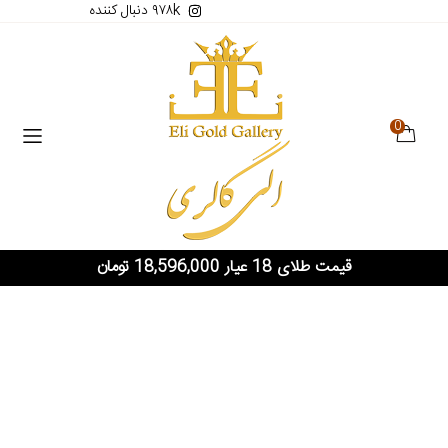
۹۷۸k دنبال کننده
0
قیمت طلای 18 عیار 18,596,000 تومان