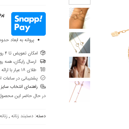
پردا
پروانه به ابعاد حدود 0.5*0.5 سانتی متر می با
امکان تعویض تا ۴ روز از تاریخ فاکتور در شعب حضوری الی گالری
ارسال رایگان، همه رو
طلای ۱۸ عیار با ارائه فاکتور رسمی
پشتیبانی در ساعات ا
راهنمای انتخاب سایز
در حال حاضر این محصول د
دسته:
دستبند زنانه
,
زنانه