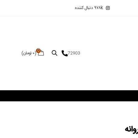
۹۷۸k دنبال کننده
0
(
۰
تومان
)
72903
وانه