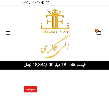
۹۷۸k دنبال کننده
0
قیمت طلای 18 عیار 18,884,000 تومان
ناموجود