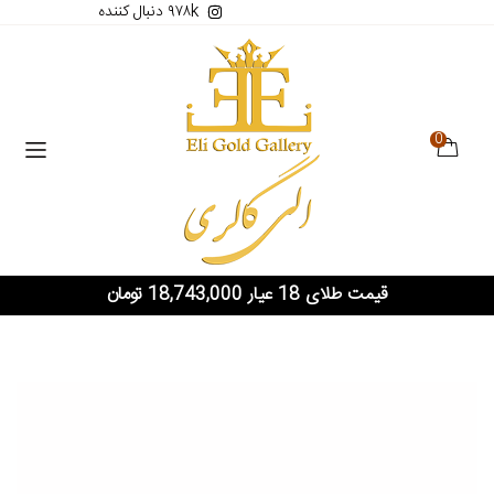
۹۷۸k دنبال کننده
0
قیمت طلای 18 عیار 18,743,000 تومان