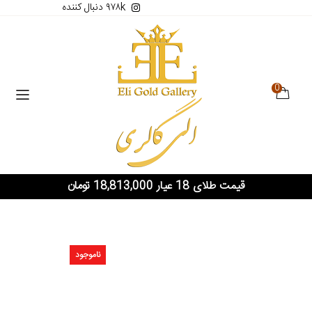
۹۷۸k دنبال کننده
0
قیمت طلای 18 عیار 18,813,000 تومان
ناموجود