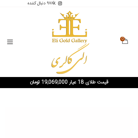
۹۷۸k دنبال کننده
0
قیمت طلای 18 عیار 19,069,000 تومان