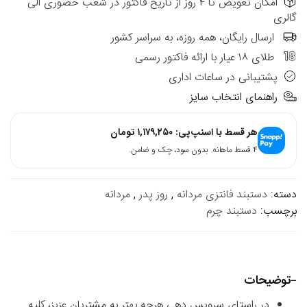
امکان تعویض تا ۴ روز از تاریخ فاکتور در شعب حضوری الی
گالری
ارسال رایگان، همه روزه، به سراسر کشور
طلای ۱۸ عیار با ارائه فاکتور رسمی
پشتیبانی در ساعات اداری
راهنمای انتخاب سایز
هر قسط با اسنپ‌پی:
۱,۱۷۹,۲۵۰
تومان
۴ قسط ماهانه. بدون سود، چک و ضامن.
دسته:
دستبند فانتزی مردانه
,
روز پدر
,
مردانه
برچسب:
دستبند چرم
توضیحات
در راستای سرویس دهی هرچه بهتر به مشتریان عزیز، کلیه