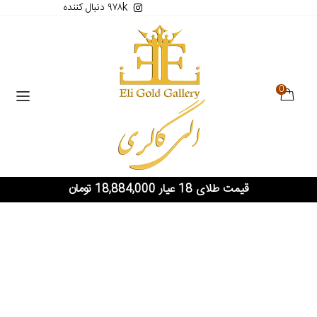
۹۷۸k دنبال کننده
0
قیمت طلای 18 عیار 18,884,000 تومان