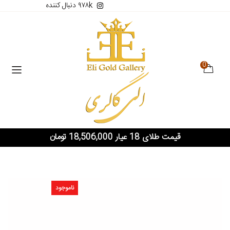
۹۷۸k دنبال کننده
0
قیمت طلای 18 عیار 18,506,000 تومان
ناموجود