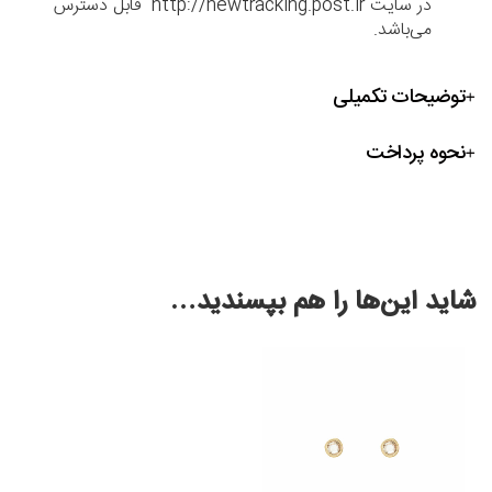
در سایت http://newtracking.post.ir قابل دسترس
می‌باشد.
توضیحات تکمیلی
نحوه پرداخت
شاید این‌ها را هم بپسندید…