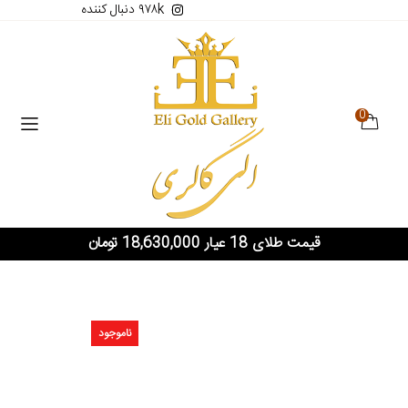
۹۷۸k دنبال کننده
0
قیمت طلای 18 عیار 18,630,000 تومان
ناموجود