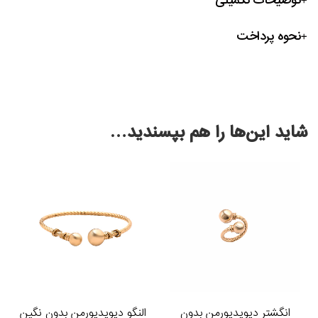
توضیحات تکمیلی
نحوه پرداخت
شاید این‌ها را هم بپسندید…
انگشتر دیویدیورمن بدون
النگو دیویدیورمن بدون نگین