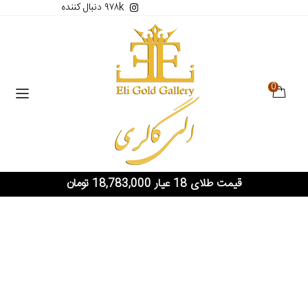
۹۷۸k دنبال کننده
0
قیمت طلای 18 عیار 18,783,000 تومان