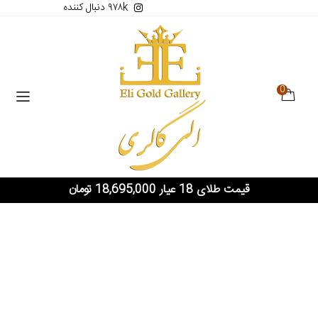
۹۷۸k دنبال کننده
0
قیمت طلای 18 عیار 18,695,000 تومان