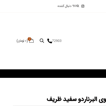
۹۷۸k دنبال کننده
0
(
۰
تومان
)
72903
وی البرناردو سفید ظریف