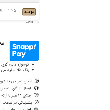
%
1.25
کد : 405381
پردا
گوشواره دایره گوی البرنارد
رنگ طلا سفید می ب
امکان تعویض تا ۴ روز از تاریخ فاکتور در شعب حضوری الی گالری
ارسال رایگان، همه رو
طلای ۱۸ عیار با ارائه فاکتور رسمی
پشتیبانی در ساعات ا
راهنمای انتخاب سایز