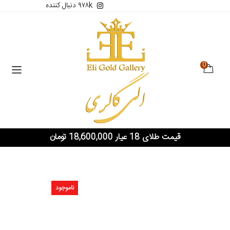
۹۷۸k دنبال کننده
0
قیمت طلای 18 عیار 18,600,000 تومان
ناموجود