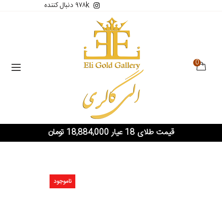
۹۷۸k دنبال کننده
0
قیمت طلای 18 عیار 18,884,000 تومان
ناموجود