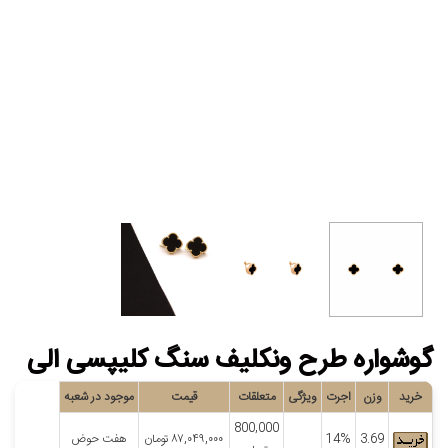
گوشواره طرح ونکلیف سنگ کلیپسی الی
خرید
وزن
اجرت
ویژگی
متعلقات
قیمت
موجود در شعبه
800,000
3.69
14%
۸۷,۰۴۹,۰۰۰
تومان
هفت حوض