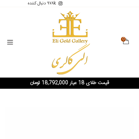
۹۷۸k دنبال کننده
0
قیمت طلای 18 عیار 18,792,000 تومان