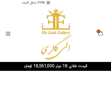
۹۷۸k دنبال کننده
0
قیمت طلای 18 عیار 18,561,000 تومان