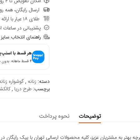
امکان تعویض تا ۴ روز از تاریخ فاکتور در شعب حضوری الی گالری
ارسال رایگان، همه رو
طلای ۱۸ عیار با ارائه فاکتور رسمی
پشتیبانی در ساعات ا
راهنمای انتخاب سایز
هر قسط با اسنپ‌
۴ قسط ماهانه. بدون سود، چک و ضامن.
دسته:
زنانه
,
گوشواره زنانه
برچسب:
طرح دریا
,
کالکش
توضیحات
نحوه پرداخت
 بهتر به مشتریان عزیز، کلیه محصولات ارسالی تهران با پیک رایگان در