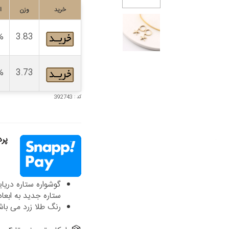
خرید
وزن
ا
%
3.83
%
3.73
کد : 392743
پردا
ستاره جدید به ابعاد حدود 1.1*1.2 سانت
رنگ طلا زرد می باش