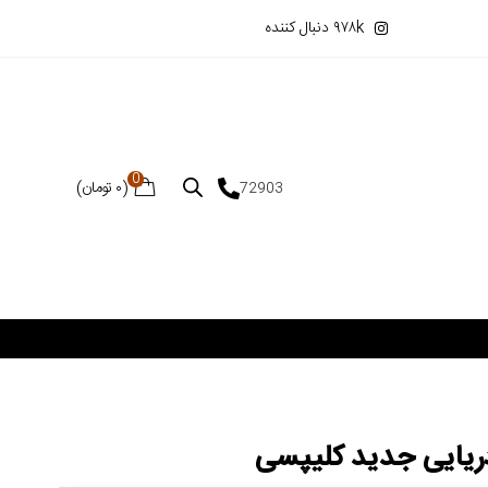
۹۷۸k دنبال کننده
0
(
۰
تومان
)
72903
دریایی جدید کلیپسی