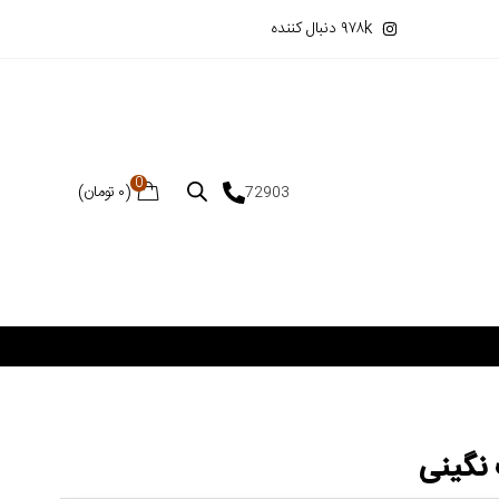
۹۷۸k دنبال کننده
0
(
۰
تومان
)
72903
 نگینی