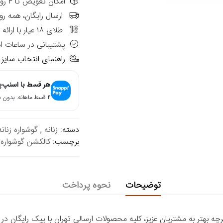
امکان تعویض تا ۴ روز از تاریخ فاکتور در شعب حضوری الی گالری
ارسال رایگان، همه رو
طلای ۱۸ عیار با ارائه فاکتور رسمی
پشتیبانی در ساعات ا
راهنمای انتخاب سایز
هر قسط با اسنپ‌
۴ قسط ماهانه. بدون سود، چک و ضامن.
دسته:
زنانه
,
گوشواره زنانه
برچسب:
کالکشن گوشواره
توضیحات
نحوه پرداخت
 بهتر به مشتریان عزیز، کلیه محصولات ارسالی تهران با پیک رایگان در