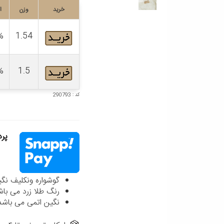
خرید
وزن
ا
%
1.54
%
1.5
کد : 290793
پردا
گوشواره ونکلیف نگینی به قطر 
رنگ طلا زرد می باش
نگین اتمی می باشد