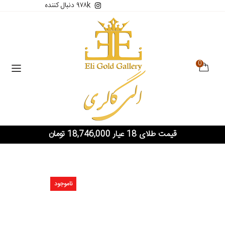
۹۷۸k دنبال کننده
0
قیمت طلای 18 عیار 18,746,000 تومان
ناموجود