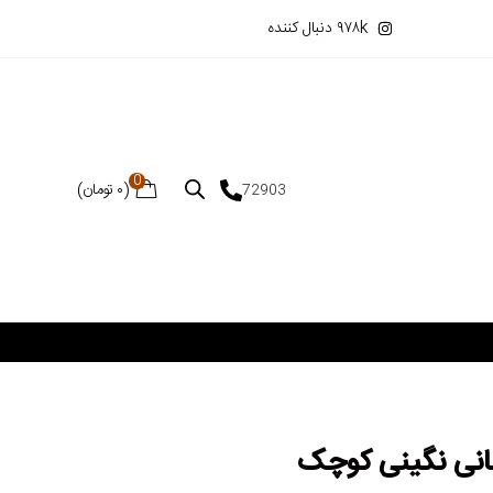
۹۷۸k دنبال کننده
0
(
۰
تومان
)
72903
فانی نگینی کوچک