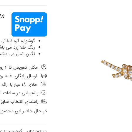
پردا
گوشواره گره تیفانی نگینی کوچک
رنگ طلا زرد می باش
نگین اتمی می باشد
امکان تعویض تا ۴ روز از تاریخ فاکتور در شعب حضوری الی گالری
ارسال رایگان، همه رو
طلای ۱۸ عیار با ارائه فاکتور رسمی
پشتیبانی در ساعات ا
راهنمای انتخاب سایز
در حال حاضر این محصول د
دسته:
زنانه
,
گوشواره زنانه