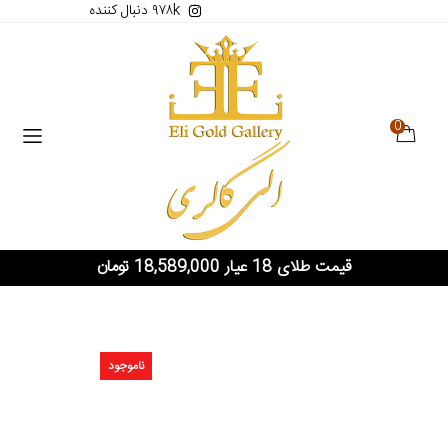
۹۷۸k دنبال کننده
0
قیمت طلای 18 عیار 18,589,000 تومان
ناموجود