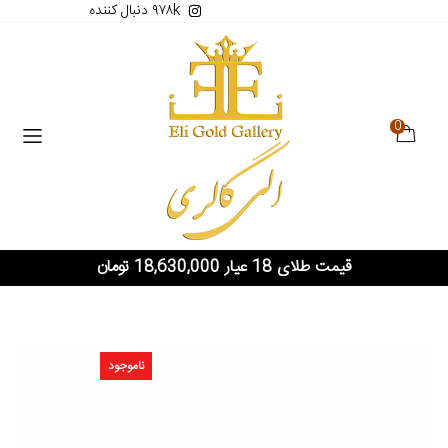
۹۷۸k دنبال کننده
0
قیمت طلای 18 عیار 18,630,000 تومان
ناموجود