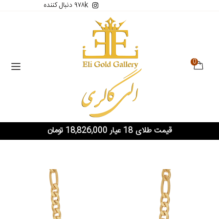
۹۷۸k دنبال کننده
0
قیمت طلای 18 عیار 18,826,000 تومان