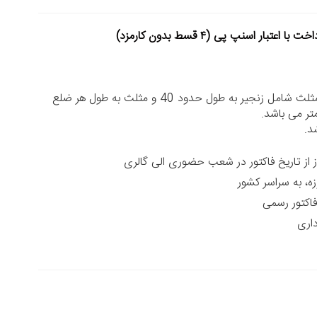
خت با اعتبار اسنپ پی (۴ قسط بدون کارمزد)
گردنبند سه خط و مثلث شامل زنجیر به طول حدود 40 و مثلث به طول هر ضلع
د.
زه، به سراسر کشور
داری