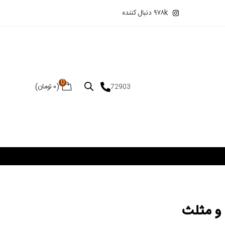
۹۷۸k دنبال کننده
0
(
۰
تومان
)
72903
 و مثلث