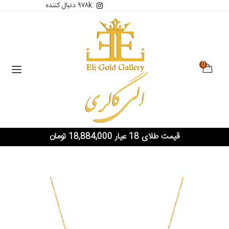
۹۷۸k دنبال کننده
0
قیمت طلای 18 عیار 18,884,000 تومان