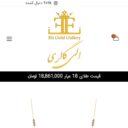
۹۷۸k دنبال کننده
0
قیمت طلای 18 عیار 18,861,000 تومان