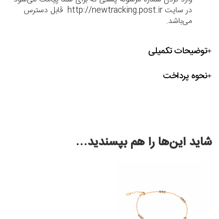
در سایت http://newtracking.post.ir قابل دسترس
می‌باشد.
توضیحات تکمیلی
نحوه پرداخت
شاید این‌ها را هم بپسندید…