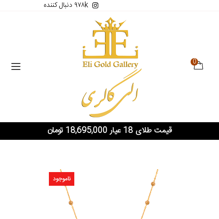
۹۷۸k دنبال کننده
0
قیمت طلای 18 عیار 18,695,000 تومان
ناموجود