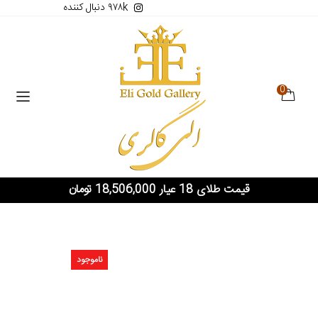
۹۷۸k دنبال کننده
0
قیمت طلای 18 عیار 18,506,000 تومان
ناموجود