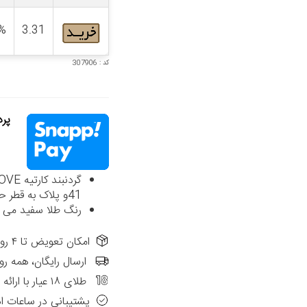
%
3.31
کد : 307906
پردا
41و پلاک به قطر حدود 1.8 سانتی متر بوده و داخل زنجیر متحرک می باشد.
رنگ طلا سفید می ب
امکان تعویض تا ۴ روز از تاریخ فاکتور در شعب حضوری الی گالری
ارسال رایگان، همه رو
طلای ۱۸ عیار با ارائه فاکتور رسمی
پشتیبانی در ساعات ا