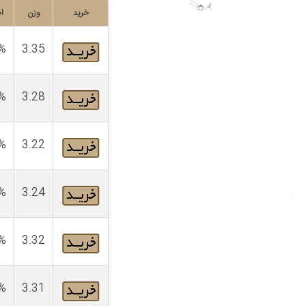
خرید
وزن
ا
%
3.35
%
3.28
%
3.22
%
3.24
%
3.32
%
3.31