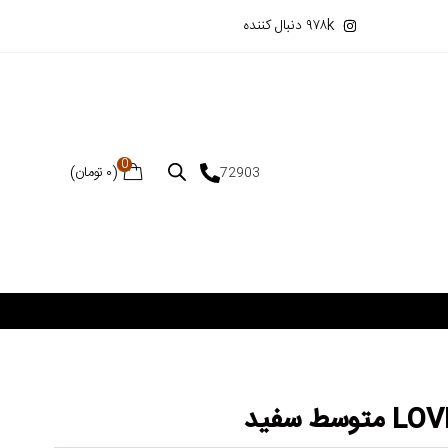
۹۷۸k دنبال کننده
0
(
۰
تومان
)
72903