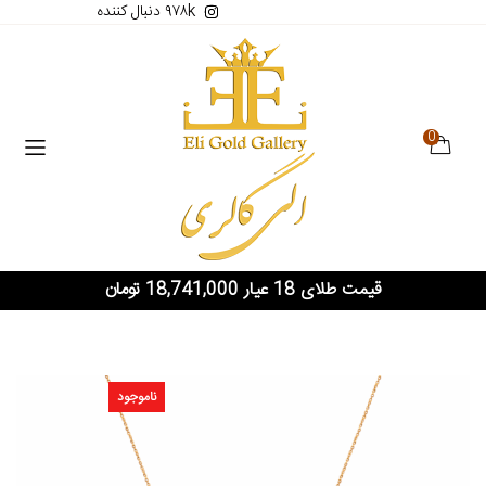
۹۷۸k دنبال کننده
0
قیمت طلای 18 عیار 18,741,000 تومان
ناموجود